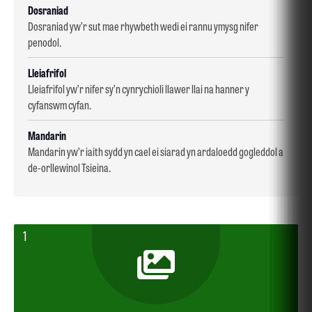
Dosraniad
Dosraniad yw’r sut mae rhywbeth wedi ei rannu ymysg nifer
penodol.
Lleiafrifol
Lleiafrifol yw’r nifer sy’n cynrychioli llawer llai na hanner y
cyfanswm cyfan.
Mandarin
Mandarin yw’r iaith sydd yn cael ei siarad yn ardaloedd gogleddol a
de-orllewinol Tsieina.
1