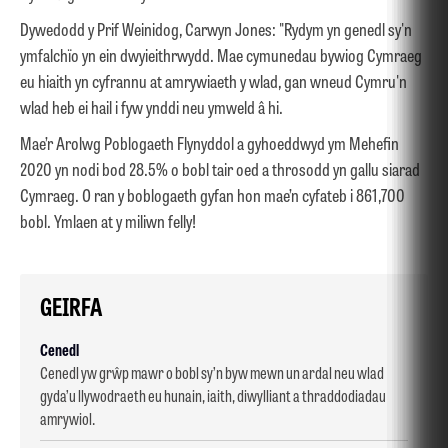
Dywedodd y Prif Weinidog, Carwyn Jones: "Rydym yn genedl sy'n
ymfalchïo yn ein dwyieithrwydd. Mae cymunedau bywiog Cymraeg
eu hiaith yn cyfrannu at amrywiaeth y wlad, gan wneud Cymru'n
wlad heb ei hail i fyw ynddi neu ymweld â hi.
Mae’r Arolwg Poblogaeth Flynyddol a gyhoeddwyd ym Mehefin
2020 yn nodi bod 28.5% o bobl tair oed a throsodd yn gallu siarad
Cymraeg. O ran y boblogaeth gyfan hon mae’n cyfateb i 861,700
bobl. Ymlaen at y miliwn felly!
GEIRFA
Cenedl
Cenedl yw grŵp mawr o bobl sy’n byw mewn un ardal neu wlad
gyda’u llywodraeth eu hunain, iaith, diwylliant a thraddodiadau
amrywiol.