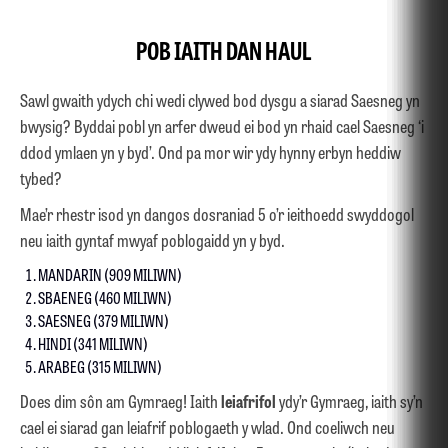
POB IAITH DAN HAUL
Sawl gwaith ydych chi wedi clywed bod dysgu a siarad Saesneg yn
bwysig? Byddai pobl yn arfer dweud ei bod yn rhaid cael Saesneg ‘i
ddod ymlaen yn y byd’. Ond pa mor wir ydy hynny erbyn heddiw
tybed?
Mae’r rhestr isod yn dangos dosraniad 5 o’r ieithoedd swyddogol
neu iaith gyntaf mwyaf poblogaidd yn y byd.
MANDARIN (909 MILIWN)
SBAENEG (460 MILIWN)
SAESNEG (379 MILIWN)
HINDI (341 MILIWN)
ARABEG (315 MILIWN)
Does dim sôn am Gymraeg! Iaith
leiafrifol
ydy’r Gymraeg, iaith sy’n
cael ei siarad gan leiafrif poblogaeth y wlad. Ond coeliwch neu