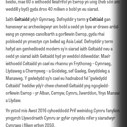
beidio, mae 60 o ieithoedd lleiafrifol yn Ewrop yn unig (heb sôn am
weddill y byd) gyda dros 40 miliwn o bobl yn eu siarad.
Iaith
Geltaidd
ydy’r Gymraeg. Defnyddir y term
y Celtiaid
gan
haneswyr ac archeolegwyr am bobl a oedd yn byw ar draws ardal
eang yn cynnwys canolbarth a gorllewin Ewrop, gyda rhai
pobloedd yn ymestyn cyn belled ag Asia Leiaf. Defnyddir y term
hefyd am genhedloedd modern sy'n siarad iaith Geltaidd neu a
oedd yn siarad iaith Geltaidd hyd yn weddol ddiweddar. Mae’r
ieithoedd Celtaidd yn cael eu rhannu yn Frythoneg – Cymraeg,
Llydaweg a Chernyweg – a Goideleg, sef Gaeleg, Gwyddeleg a
Manaweg. Y gwledydd sy’n cael eu hadnabod fel "gwledydd
Celtaidd" heddiw ydy’r chwe chenedl Geltaidd yng ngogledd-
orllewin Ewrop – yr Alban, Cernyw, Cymru, Iwerddon, Ynys Manaw
a Llydaw.
Yn ystod mis Awst 2016 cyhoeddodd Prif weinidog Cymru fanylion
ymgyrch Llywodraeth Cymru ar gyfer cynyddu nifer y siaradwyr
Cymraeg i filiwn erbyn 2050.