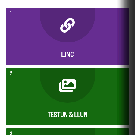
1
LINC
2
TESTUN & LLUN
3