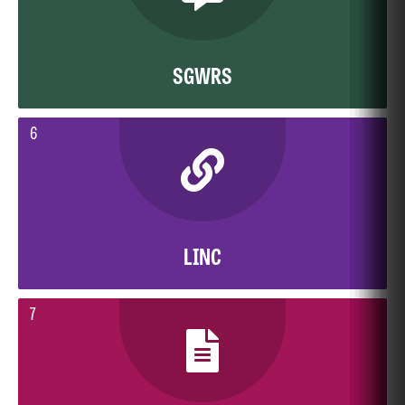
SGWRS
6
LINC
7