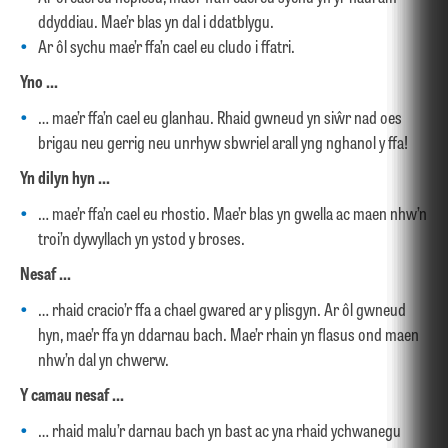
ddyddiau. Mae’r blas yn dal i ddatblygu.
Ar ôl sychu mae’r ffa’n cael eu cludo i ffatri.
Yno …
… mae’r ffa’n cael eu glanhau. Rhaid gwneud yn siŵr nad oes
brigau neu gerrig neu unrhyw sbwriel arall yng nghanol y ffa!
Yn dilyn hyn …
… mae’r ffa’n cael eu rhostio. Mae’r blas yn gwella ac maen nhw’n
troi’n dywyllach yn ystod y broses.
Nesaf …
… rhaid cracio’r ffa a chael gwared ar y plisgyn. Ar ôl gwneud
hyn, mae’r ffa yn ddarnau bach. Mae’r rhain yn flasus ond maen
nhw’n dal yn chwerw.
Y camau nesaf …
… rhaid malu’r darnau bach yn bast ac yna rhaid ychwanegu