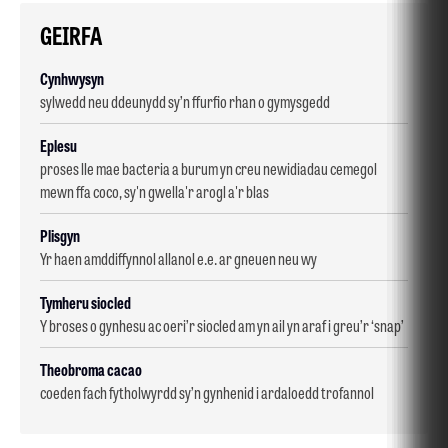
GEIRFA
Cynhwysyn
sylwedd neu ddeunydd sy’n ffurfio rhan o gymysgedd
Eplesu
proses lle mae bacteria a burum yn creu newidiadau cemegol
mewn ffa coco, sy'n gwella'r arogl a'r blas
Plisgyn
Yr haen amddiffynnol allanol e.e. ar gneuen neu wy
Tymheru siocled
Y broses o gynhesu ac oeri’r siocled am yn ail yn araf i greu’r ‘snap’
Theobroma cacao
coeden fach fytholwyrdd sy’n gynhenid i ardaloedd trofannol