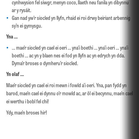
cynhwysion fel siwgr, menyn coco, llaeth neu fanila yn dibynnu
ar y rysáit.
Gan nad yw’r siocled yn llyfn, rhaid ei roi drwy beiriant arbennig
sy’n ei gymysgu.
Yna …
… mae’r siocled yn cael ei oeri … yna’i boethi … yna’i oeri … yna’i
boethi … ac yn y blaen nes ei fod yn llyfn ac yn edrych yn dda.
Dyma’r broses o dymheru’r siocled.
Yn olaf …
Mae’r siocled yn cael ei roi mewn i fowld a’i oeri. Yna, pan fydd yn
barod, mae’n cael ei dynnu o’r mowld ac, ar ôl ei becynnu, mae’n cael
ei werthu i bobl fel chi!
Ydy, mae’n broses hir!