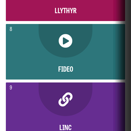
LLYTHYR
8
FIDEO
9
LINC