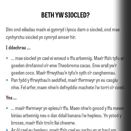
BETH YW SIOCLED?
Dim ond eiliadau mae’n ei gymryd i lyncu darn o siocled, ond mae
cynhyrchu siocled yn cymryd amser hir.
I ddechrau …
… mae siocled yn cael ei wneud o ffa arbennig. Mae’r ffa’n tyfu ar
goeden drofannol o’r enw Theobroma cacao. Enw arall yw’r
goeden coco. Mae’r ffrwythau’n tyfu’n syth o’r canghennau.
Pan fydd y ffrwythau’n aeddfed, mae’r ffermwyr yn eu casglu
nhw. Fel arfer, maen nhw’n defnyddio machete i’w torri o’r coed.
Yna …
… mae’r ffermwyr yn eplesu’r ffa. Maen nhw’n gosod y ffa mewn
biniau arbennig neu o dan ddail banana i’w heplesu. Yn ystod y
broses, mae’r ffa’n troi’n llai chwerw.
Ar ôl cael eu heplesu, mae’r ffa’n cael eu sychu yn yr haul am