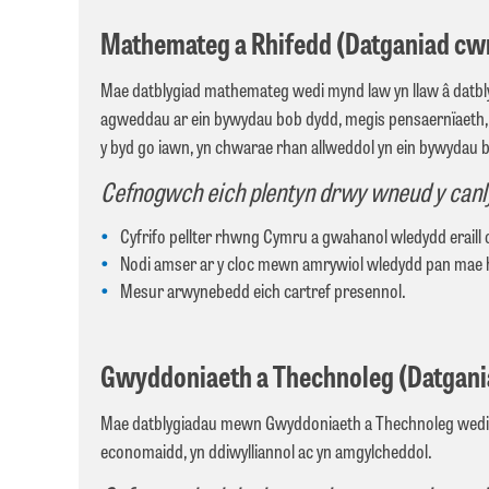
Mathemateg a Rhifedd (Datganiad cwr
Mae datblygiad mathemateg wedi mynd law yn llaw â datblyg
agweddau ar ein bywydau bob dydd, megis pensaernïaeth, c
y byd go iawn, yn chwarae rhan allweddol yn ein bywydau
Cefnogwch eich plentyn drwy wneud y canl
Cyfrifo pellter rhwng Cymru a gwahanol wledydd eraill
Nodi amser ar y cloc mewn amrywiol wledydd pan mae 
Mesur arwynebedd eich cartref presennol.
Gwyddoniaeth a Thechnoleg (Datgania
Mae datblygiadau mewn Gwyddoniaeth a Thechnoleg wedi bod y
economaidd, yn ddiwylliannol ac yn amgylcheddol.