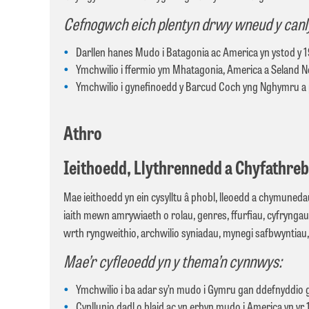
Cefnogwch eich plentyn drwy wneud y canl
Darllen hanes Mudo i Batagonia ac America yn ystod y 
Ymchwilio i ffermio ym Mhatagonia, America a Seland 
Ymchwilio i gynefinoedd y Barcud Coch yng Nghymru a
Athro
Ieithoedd, Llythrennedd a Chyfathre
Mae ieithoedd yn ein cysylltu â phobl, lleoedd a chymunedau
iaith mewn amrywiaeth o rolau, genres, ffurfiau, cyfrynga
wrth ryngweithio, archwilio syniadau, mynegi safbwyntiau, 
Mae’r cyfleoedd yn y thema’n cynnwys:
Ymchwilio i ba adar sy’n mudo i Gymru gan ddefnyddio 
Cynllunio dadl o blaid ac yn erbyn mudo i America yn yr 