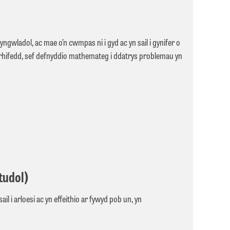
)
wladol, ac mae o’n cwmpas ni i gyd ac yn sail i gynifer o
 rhifedd, sef defnyddio mathemateg i ddatrys problemau yn
tudol)
i arloesi ac yn effeithio ar fywyd pob un, yn