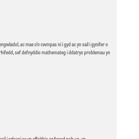
wladol, ac mae o’n cwmpas ni i gyd ac yn sail i gynifer o
 rhifedd, sef defnyddio mathemateg i ddatrys problemau yn
i arloesi ac yn effeithio ar fywyd pob un, yn