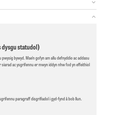
 dysgu statudol)
liau pwysig bywyd. Mae’n gofyn am allu defnyddio ac addasu
r siarad ac ysgrifennu er mwyn iddyn nhw fod yn effeithiol
rifennu paragraff disgrifiadol i gyd-fynd â bob llun.