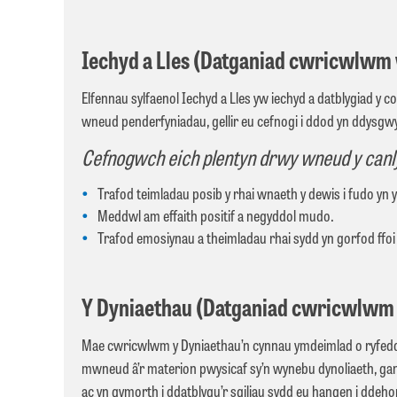
Iechyd a Lles (Datganiad cwricwlwm w
Elfennau sylfaenol Iechyd a Lles yw iechyd a datblygiad y 
wneud penderfyniadau, gellir eu cefnogi i ddod yn ddysgwyr
Cefnogwch eich plentyn drwy wneud y canl
Trafod teimladau posib y rhai wnaeth y dewis i fudo yn 
Meddwl am effaith positif a negyddol mudo.
Trafod emosiynau a theimladau rhai sydd yn gorfod ffo
Y Dyniaethau (Datganiad cwricwlwm we
Mae cwricwlwm y Dyniaethau’n
cynnau
ymdeimlad o ryfed
mwneud
â’r
materion
pwysicaf
sy’n
wynebu
dynoliaeth
,
ga
ac yn
gymorth
i
ddatblygu’r
sgiliau
sydd
eu
hangen
i
ddehong