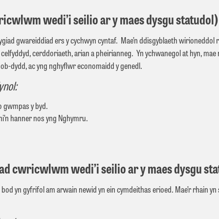
icwlwm wedi’i seilio ar y maes dysgu statudol
iad gwareiddiad ers y cychwyn cyntaf. Mae’n ddisgyblaeth wirioneddol ryng
elfyddyd, cerddoriaeth, arian a pheirianneg. Yn ychwanegol at hyn, mae
 bob-dydd, ac yng nghyﬂwr economaidd y genedl.
ynol:
 o gwmpas y byd.
hi’n hanner nos yng Nghymru.
d cwricwlwm wedi’i seilio ar y maes dysgu sta
n gyfrifol am arwain newid yn ein cymdeithas erioed. Mae’r rhain yn sail 