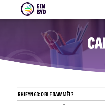
CA
RHIFYN 63:
O BLE DAW MÊL?