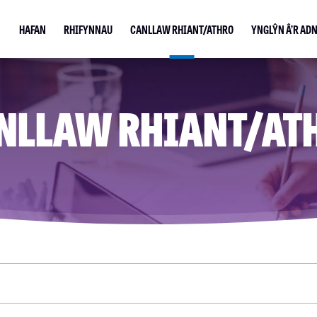
HAFAN
RHIFYNNAU
CANLLAW RHIANT/ATHRO
YNGLŶN Â’R AD
NLLAW RHIANT/AT