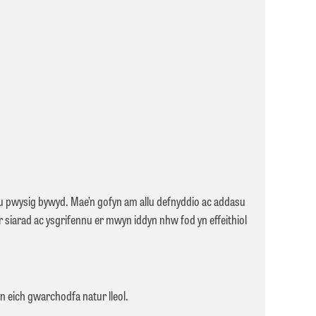
liau pwysig bywyd. Mae’n gofyn am allu defnyddio ac addasu
r siarad ac ysgrifennu er mwyn iddyn nhw fod yn effeithiol
 eich gwarchodfa natur lleol.