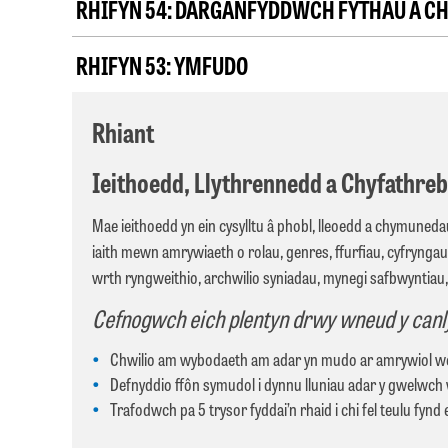
RHIFYN 54:
DARGANFYDDWCH FYTHAU A C
RHIFYN 53:
YMFUDO
Rhiant
Ieithoedd, Llythrennedd a Chyfathreb
Mae ieithoedd yn ein cysylltu â phobl, lleoedd a chymunedau
iaith mewn amrywiaeth o rolau, genres, ffurfiau, cyfrynga
wrth ryngweithio, archwilio syniadau, mynegi safbwyntiau, 
Cefnogwch eich plentyn drwy wneud y canl
Chwilio am wybodaeth am adar yn mudo ar amrywiol wefan
Defnyddio ffôn symudol i dynnu lluniau adar y gwelwch w
Trafodwch pa 5 trysor fyddai’n rhaid i chi fel teulu fynd