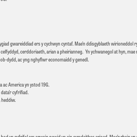
iad gwareiddiad ers y cychwyn cyntaf. Mae’n ddisgyblaeth wirioneddol ryng
elfyddyd, cerddoriaeth, arian a pheirianneg. Yn ychwanegol at hyn, mae
 bob-dydd, ac yng nghyﬂwr economaidd y genedl.
lia ac America yn ystod 19G.
ata’r cyfrifiad.
a heddiw.
n gyfrifol am arwain newid yn ein cymdeithas erioed. Mae’r rhain yn sail 