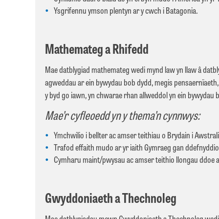
Ysgrifennu ymson plentyn ar y cwch i Batagonia.
Mathemateg a Rhifedd
Mae datblygiad mathemateg wedi mynd law yn llaw â datblyg
agweddau ar ein bywydau bob dydd, megis pensaernïaeth, c
y byd go iawn, yn chwarae rhan allweddol yn ein bywydau
Mae’r cyfleoedd yn y thema’n cynnwys:
Ymchwilio i bellter ac amser teithiau o Brydain i Awstra
Trafod effaith mudo ar yr iaith Gymraeg gan ddefnyddio d
Cymharu maint/pwysau ac amser teithio llongau ddoe 
Gwyddoniaeth a Thechnoleg
Mae datblygiadau mewn Gwyddoniaeth a Thechnoleg wedi bod y