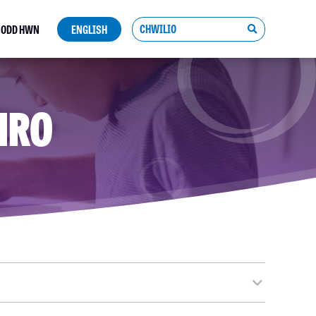
NODD HWN
ENGLISH
Search
button
HRO