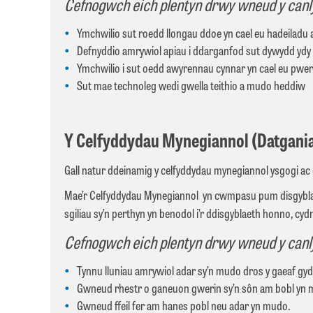
Cefnogwch eich plentyn drwy wneud y canl
Ymchwilio sut roedd llongau ddoe yn cael eu hadeiladu
Defnyddio amrywiol apiau i ddarganfod sut dywydd ydy
Ymchwilio i sut oedd awyrennau cynnar yn cael eu pwe
Sut mae technoleg wedi gwella teithio a mudo heddiw
Y Celfyddydau Mynegiannol (Datgania
Gall natur ddeinamig y celfyddydau mynegiannol ysgogi ac en
Mae’r Celfyddydau Mynegiannol yn cwmpasu pum disgyblath, 
sgiliau sy’n perthyn yn benodol i’r ddisgyblaeth honno, cyd
Cefnogwch eich plentyn drwy wneud y canl
Tynnu lluniau amrywiol adar sy’n mudo dros y gaeaf gyd
Gwneud rhestr o ganeuon gwerin sy’n sôn am bobl yn
Gwneud ffeil fer am hanes pobl neu adar yn mudo.