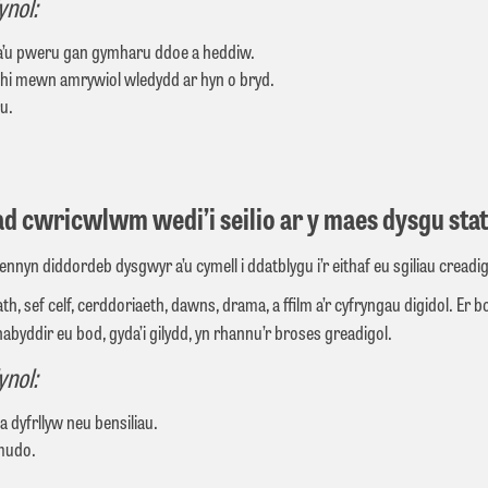
ynol:
 a’u pweru gan gymharu ddoe a heddiw.
 hi mewn amrywiol wledydd ar hyn o bryd.
ru.
d cwricwlwm wedi’i seilio ar y maes dysgu sta
nyn diddordeb dysgwyr a’u cymell i ddatblygu i’r eithaf eu sgiliau creadigo
sef celf, cerddoriaeth, dawns, drama, a ffilm a’r cyfryngau digidol. Er b
nabyddir eu bod, gyda’i gilydd, yn rhannu’r broses greadigol.
ynol:
a dyfrllyw neu bensiliau.
 mudo.