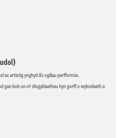
tudol)
l ac artistig ynghyd â’u sgiliau perfformio.
od gan bob un o’r disgyblaethau hyn gorff o wybodaeth a