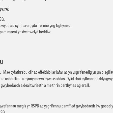
ynol:
19G.
Newydd a’u cymharu gyda ffermio yng Nghymru.
 pam maent yn dychwelyd heddiw.
bu
. Mae cyfathrebu clir ac effeithiol ar lafar ac yn ysgrifenedig yn un o sgi
u ac arddulliau, a hynny mewn cywair addas. Dylid rhoi cyﬂeoedd i ddysgwy
gwybodaeth a dealltwriaeth a meithrin perthynas ag eraill.
gwefannau megis yr RSPB ac ysgrifennu pamffled gwybodaeth i’w gosod yn
19G.