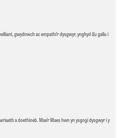
helliant, gwydnwch ac empathi’r dysgwyr, ynghyd â’u gallu i
twriaeth a doethineb
.
Mae’r
Maes
hwn
yn
ysgogi
dysgwyr
i
y