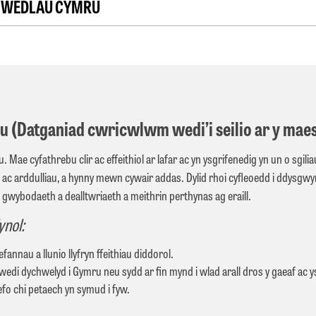
HWEDLAU CYMRU
u (Datganiad cwricwlwm wedi’i seilio ar y maes
. Mae cyfathrebu clir ac effeithiol ar lafar ac yn ysgrifenedig yn un o sgi
u ac arddulliau, a hynny mewn cywair addas. Dylid rhoi cyﬂeoedd i ddysgwy
gwybodaeth a dealltwriaeth a meithrin perthynas ag eraill.
ynol:
nau a llunio llyfryn ffeithiau diddorol.
edi dychwelyd i Gymru neu sydd ar fin mynd i wlad arall dros y gaeaf ac ysg
 efo chi petaech yn symud i fyw.