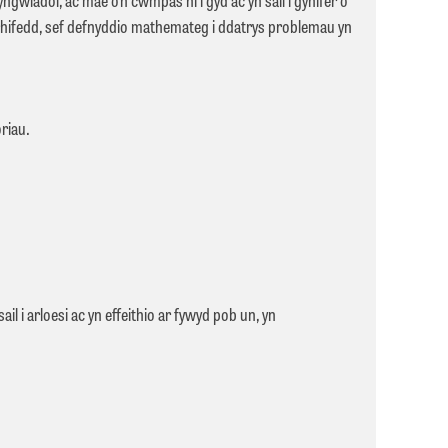
rhifedd, sef defnyddio mathemateg i ddatrys problemau yn
riau.
i arloesi ac yn effeithio ar fywyd pob un, yn