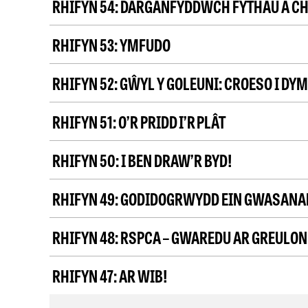
RHIFYN 54:
DARGANFYDDWCH FYTHAU A C
RHIFYN 53:
YMFUDO
RHIFYN 52:
GŴYL Y GOLEUNI: CROESO I DY
RHIFYN 51:
O’R PRIDD I’R PLÂT
RHIFYN 50:
I BEN DRAW’R BYD!
RHIFYN 49:
GODIDOGRWYDD EIN GWASANAE
RHIFYN 48:
RSPCA – GWAREDU AR GREULOND
RHIFYN 47:
AR WIB!