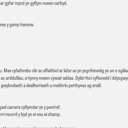
h ar gyfer mynd yn gyflym mewn cerbyd.
hanes y gamp hwnnw.
. Mae cyfathrebu clir ac effeithiol ar lafar ac yn ysgrifenedig yn un o sgi
u ac arddulliau, a hynny mewn cywair addas. Dylid rhoi cyﬂeoedd i ddysgwy
gwybodaeth a dealltwriaeth a meithrin perthynas ag eraill.
gael camera cyflymder yn y pentref.
rri record y byd yn ei neu ei champ.