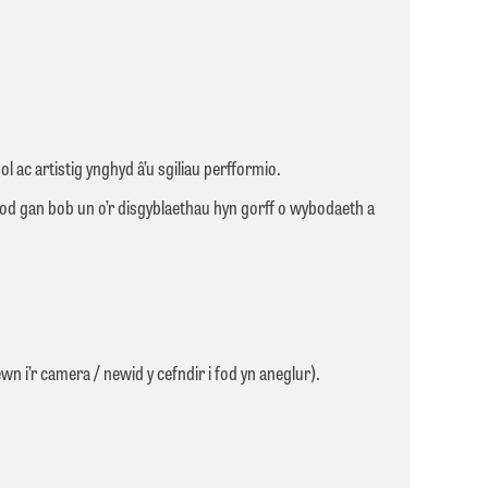
l ac artistig ynghyd â’u sgiliau perfformio.
bod gan bob un o’r disgyblaethau hyn gorff o wybodaeth a
n i’r camera / newid y cefndir i fod yn aneglur).