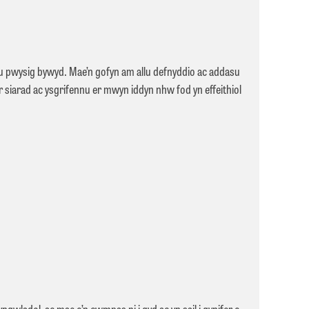
liau pwysig bywyd. Mae’n gofyn am allu defnyddio ac addasu
r siarad ac ysgrifennu er mwyn iddyn nhw fod yn effeithiol
wladol, ac mae o’n cwmpas ni i gyd ac yn sail i gynifer o