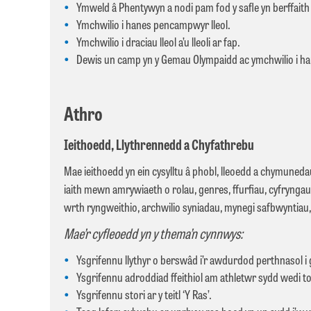
Ymweld â Phentywyn a nodi pam fod y safle yn berffait
Ymchwilio i hanes pencampwyr lleol.
Ymchwilio i draciau lleol a’u lleoli ar fap.
Dewis un camp yn y Gemau Olympaidd ac ymchwilio i 
Athro
Ieithoedd, Llythrennedd a Chyfathrebu
Mae ieithoedd yn ein cysylltu â phobl, lleoedd a chymunedau
iaith mewn amrywiaeth o rolau, genres, ffurfiau, cyfrynga
wrth ryngweithio, archwilio syniadau, mynegi safbwyntiau, 
Mae’r cyfleoedd yn y thema’n cynnwys:
Ysgrifennu llythyr o berswâd i’r awdurdod perthnasol i 
Ysgrifennu adroddiad ffeithiol am athletwr sydd wedi to
Ysgrifennu stori ar y teitl ‘Y Ras’.