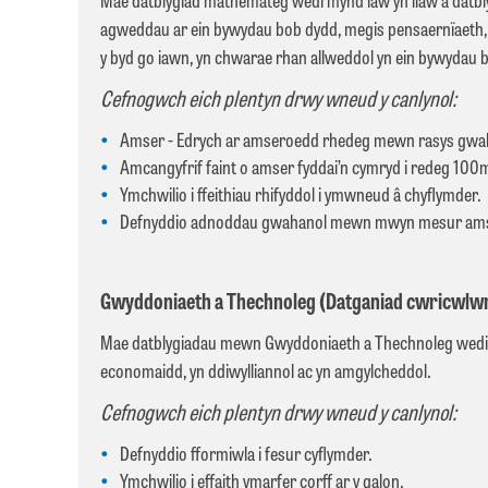
agweddau ar ein bywydau bob dydd, megis pensaernïaeth, c
y byd go iawn, yn chwarae rhan allweddol yn ein bywydau
Cefnogwch eich plentyn drwy wneud y canlynol:
Amser - Edrych ar amseroedd rhedeg mewn rasys gwahan
Amcangyfrif faint o amser fyddai’n cymryd i redeg 100
Ymchwilio i ffeithiau rhifyddol i ymwneud â chyflymder.
Defnyddio adnoddau gwahanol mewn mwyn mesur ams
Gwyddoniaeth a Thechnoleg (Datganiad cwricwlwm w
Mae datblygiadau mewn Gwyddoniaeth a Thechnoleg wedi bod y
economaidd, yn ddiwylliannol ac yn amgylcheddol.
Cefnogwch eich plentyn drwy wneud y canlynol:
Defnyddio fformiwla i fesur cyflymder.
Ymchwilio i effaith ymarfer corff ar y galon.