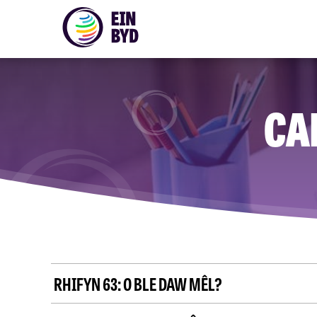
CA
RHIFYN 63:
O BLE DAW MÊL?