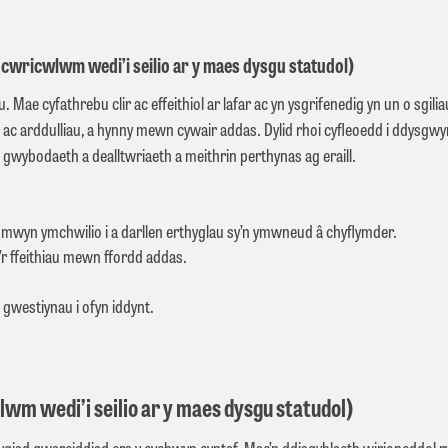
cwricwlwm wedi’i seilio ar y maes dysgu statudol)
. Mae cyfathrebu clir ac effeithiol ar lafar ac yn ysgrifenedig yn un o sgi
u ac arddulliau, a hynny mewn cywair addas. Dylid rhoi cyﬂeoedd i ddysgwy
gwybodaeth a dealltwriaeth a meithrin perthynas ag eraill.
mwyn ymchwilio i a darllen erthyglau sy’n ymwneud â chyflymder.
’r ffeithiau mewn ffordd addas.
gwestiynau i ofyn iddynt.
.
m wedi’i seilio ar y maes dysgu statudol)
iad gwareiddiad ers y cychwyn cyntaf. Mae’n ddisgyblaeth wirioneddol ryng