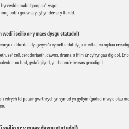
i hyrwyddo mabolgampau’r ysgol.
nnog pobl i gadw at y cyflymder ar y ffordd.
edi’i seilio ar y maes dysgu statudol)
nyn diddordeb dysgwyr a’u cymell i ddatblygu i’r eithaf eu sgiliau creadigo
 sef celf, cerddoriaeth, dawns, drama, a ffilm a’r cyfryngau digidol. Er 
nabyddir eu bod, gyda’i gilydd, yn rhannu’r broses greadigol.
 i edrych fel petai’r gwrthrych yn symud yn gyflym (gadael mwy o olau mew
pau.
seilio ar y maes dysgu statudol)