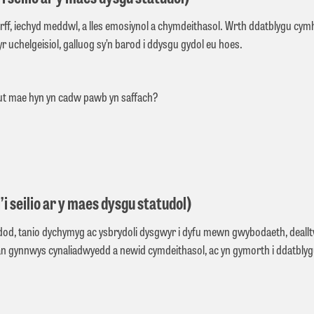
corff, iechyd meddwl, a lles emosiynol a chymdeithasol. Wrth ddatblygu cym
 uchelgeisiol, galluog sy’n barod i ddysgu gydol eu hoes.
 Sut mae hyn yn cadw pawb yn saffach?
seilio ar y maes dysgu statudol)
d, tanio dychymyg ac ysbrydoli dysgwyr i dyfu mewn gwybodaeth, dealltw
 gynnwys cynaliadwyedd a newid cymdeithasol, ac yn gymorth i ddatblygu’r