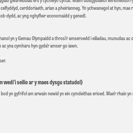
elfyddyd, cerddoriaeth, arian a pheirianneg. Yn ychwanegol at hyn, mae 
 bob-dydd, ac yng nghyﬂwr economaidd y genedl.
ol yn y Gemau Olympaidd a throsi’r amseroedd i eiliadau, munudau ac o
m ac yna cymharu hyn gyda’r amser go iawn.
er.
edi’i seilio ar y maes dysgu statudol)
n gyfrifol am arwain newid yn ein cymdeithas erioed. Mae’r rhain yn sail 