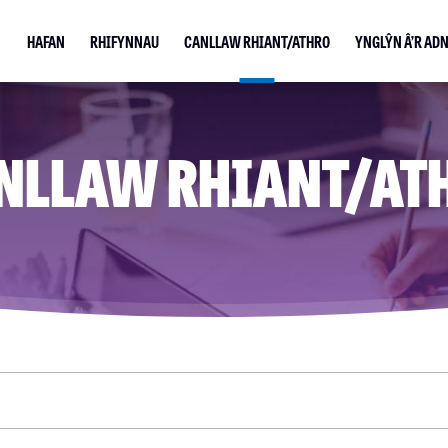
HAFAN
RHIFYNNAU
CANLLAW RHIANT/ATHRO
YNGLŶN Â’R AD
NLLAW RHIANT/AT