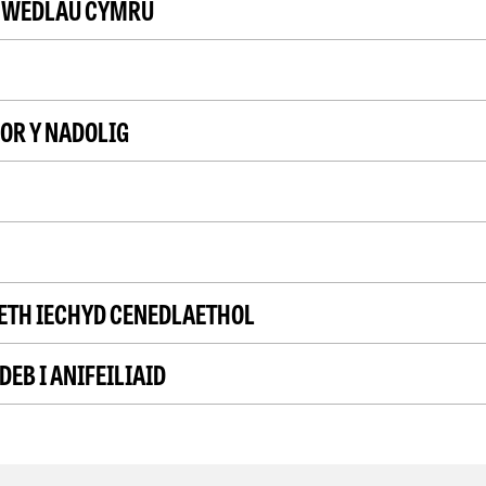
HWEDLAU CYMRU
MOR Y NADOLIG
TH IECHYD CENEDLAETHOL
EB I ANIFEILIAID