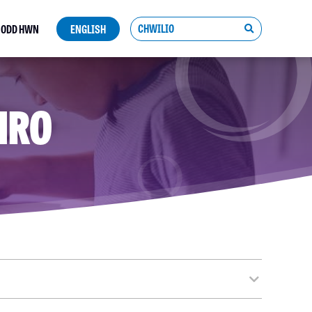
NODD HWN
ENGLISH
Search
button
HRO