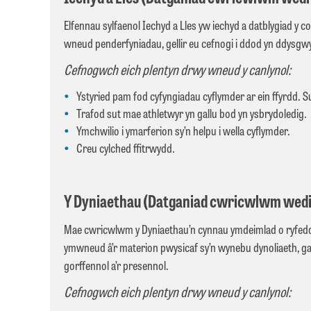
Elfennau sylfaenol Iechyd a Lles yw iechyd a datblygiad y 
wneud penderfyniadau, gellir eu cefnogi i ddod yn ddysgwyr
Cefnogwch eich plentyn drwy wneud y canlynol:
Ystyried pam fod cyfyngiadau cyflymder ar ein ffyrdd.
Trafod sut mae athletwyr yn gallu bod yn ysbrydoledig.
Ymchwilio i ymarferion sy’n helpu i wella cyflymder.
Creu cylched ffitrwydd.
Y Dyniaethau (Datganiad cwricwlwm wedi’i 
Mae cwricwlwm y Dyniaethau’n cynnau ymdeimlad o ryfeddo
ymwneud â’r materion pwysicaf sy’n wynebu dynoliaeth, gan
gorffennol a’r presennol.
Cefnogwch eich plentyn drwy wneud y canlynol: