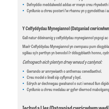
Defnyddio meddalwedd addas er mwyn creu rhywbeth 
Cynllunio a chreu posteri i’w rhannu yn y gymdeithas i a
Y Celfyddydau Mynegiannol (Datganiad cwricwlwm w
Gall natur ddeinamig y celfyddydau mynegiannol ysgogi ac en
Mae’r Celfyddydau Mynegiannol yn cwmpasu pum disgyblaeth,
sgiliau sy’n perthyn yn benodol i’r ddisgyblaeth honno, cyd
Cefnogwch eich plentyn drwy wneud y canlynol:
Gwrando ar amrywiaeth o anthemau cenedlaethol.
Creu model o linell sip cyflymaf y byd.
Edrych ar dechnegau gwahanol o sut i wneud llun digidol
Cynllunio a chreu medalau ar gyfer diwrnod mabolgam
Iechyd a Lles (Datganiad cwricwlwm wedi’i 