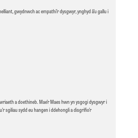
helliant, gwydnwch ac empathi’r dysgwyr, ynghyd â’u gallu i
riaeth a doethineb. Mae’r Maes hwn yn ysgogi dysgwyr i
 sgiliau sydd eu hangen i ddehongli a disgrifio’r