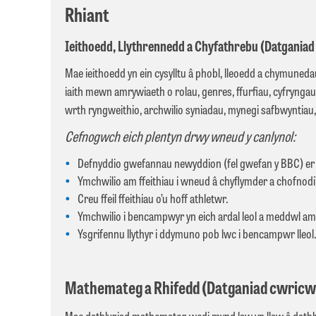
Rhiant
Ieithoedd, Llythrennedd a Chyfathrebu (Datganiad 
Mae ieithoedd yn ein cysylltu â phobl, lleoedd a chymunedau
iaith mewn amrywiaeth o rolau, genres, ffurfiau, cyfrynga
wrth ryngweithio, archwilio syniadau, mynegi safbwyntiau, 
Cefnogwch eich plentyn drwy wneud y canlynol:
Defnyddio gwefannau newyddion (fel gwefan y BBC) er 
Ymchwilio am ffeithiau i wneud â chyflymder a chofnodi
Creu ffeil ffeithiau o’u hoff athletwr.
Ymchwilio i bencampwyr yn eich ardal leol a meddwl am 
Ysgrifennu llythyr i ddymuno pob lwc i bencampwr lleol
Mathemateg a Rhifedd (Datganiad cwricwlw
Mae datblygiad mathemateg wedi mynd law yn llaw â datblyg