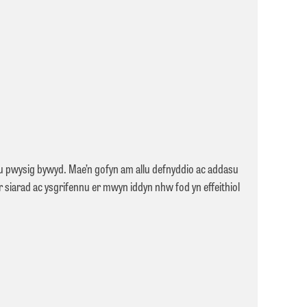
liau pwysig bywyd. Mae’n gofyn am allu defnyddio ac addasu
r siarad ac ysgrifennu er mwyn iddyn nhw fod yn effeithiol